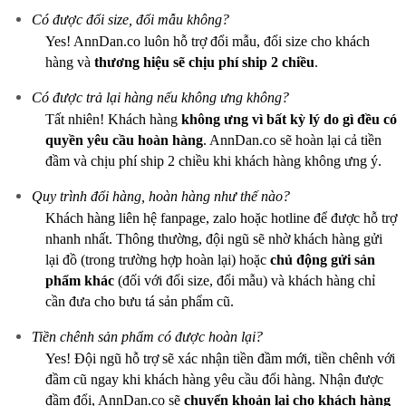
Có được đổi size, đổi mẫu không?
Yes! AnnDan.co luôn hỗ trợ đổi mẫu, đổi size cho khách
hàng và
thương hiệu sẽ chịu phí ship 2 chiều
.
Có được trả lại hàng nếu không ưng không?
Tất nhiên! Khách hàng
không ưng vì bất kỳ lý do gì
đều có
quyền yêu cầu hoàn hàng
. AnnDan.co sẽ hoàn lại cả tiền
đầm và chịu phí ship 2 chiều khi khách hàng không ưng ý.
Quy trình đổi hàng, hoàn hàng như thế nào?
Khách hàng liên hệ fanpage, zalo hoặc hotline để được hỗ trợ
nhanh nhất. Thông thường, đội ngũ sẽ nhờ khách hàng gửi
lại đồ (trong trường hợp hoàn lại) hoặc
chủ động gửi sản
phẩm khác
(đối với đổi size, đổi mẫu) và khách hàng chỉ
cần đưa cho bưu tá sản phẩm cũ.
Tiền chênh sản phẩm có được hoàn lại?
Yes! Đội ngũ hỗ trợ sẽ xác nhận tiền đầm mới, tiền chênh với
đầm cũ ngay khi khách hàng yêu cầu đổi hàng. Nhận được
đầm đổi, AnnDan.co sẽ
chuyển khoản lại cho khách hàng