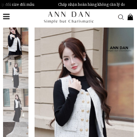
ip đổi size đổi mẫu
Chấp nhận hoàn hàng không cần lý do
H