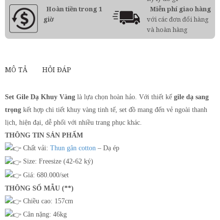
Hoàn tiền trong 1
Miễn phí giao hàng
giờ
với các đơn đổi hàng
và hoàn hàng
MÔ TẢ
HỎI ĐÁP
Set Gile Dạ Khuy Vàng
là lựa chọn hoàn hảo. Với thiết kế
gile dạ sang
trọng
kết hợp chi tiết khuy vàng tinh tế, set đồ mang đến vẻ ngoài thanh
lịch, hiện đại, dễ phối với nhiều trang phục khác.
THÔNG TIN SẢN PHẨM
Chất vải:
Thun gân cotton
– Dạ ép
Size: Freesize (42-62 ký)
Giá: 680.000/set
THÔNG SỐ MẪU (**)
Chiều cao: 157cm
Cân nặng: 46kg