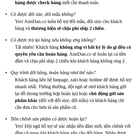
hàng được check hàng
mới cần thanh toán.
Có được đổi size, đổi mẫu không?
Yes! AnnDan.co luôn hỗ trợ đổi mẫu, đổi size cho khách
hàng và
thương hiệu sẽ chịu phí ship 2 chiều
.
Có được trả lại hàng nếu không ưng không?
Tất nhiên! Khách hàng
không ưng vì bất kỳ lý do gì
đều có
quyền yêu cầu hoàn hàng
. AnnDan.co sẽ hoàn lại cả tiền
đầm và chịu phí ship 2 chiều khi khách hàng không ưng ý.
Quy trình đổi hàng, hoàn hàng như thế nào?
Khách hàng liên hệ fanpage, zalo hoặc hotline để được hỗ trợ
nhanh nhất. Thông thường, đội ngũ sẽ nhờ khách hàng gửi
lại đồ (trong trường hợp hoàn lại) hoặc
chủ động gửi sản
phẩm khác
(đối với đổi size, đổi mẫu) và khách hàng chỉ
cần đưa cho bưu tá sản phẩm cũ.
Tiền chênh sản phẩm có được hoàn lại?
Yes! Đội ngũ hỗ trợ sẽ xác nhận tiền đầm mới, tiền chênh với
đầm cũ ngay khi khách hàng yêu cầu đổi hàng. Nhận được