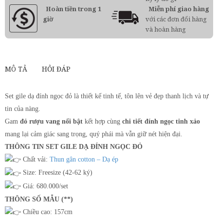
Hoàn tiền trong 1
Miễn phí giao hàng
giờ
với các đơn đổi hàng
và hoàn hàng
MÔ TẢ
HỎI ĐÁP
Set gile dạ đính ngọc đỏ là thiết kế tinh tế, tôn lên vẻ đẹp thanh lịch và tự
tin của nàng.
Gam
đỏ rượu vang nổi bật
kết hợp cùng
chi tiết đính ngọc tinh xảo
mang lại cảm giác sang trọng, quý phái mà vẫn giữ nét hiện đại.
THÔNG TIN SET GILE DẠ ĐÍNH NGỌC ĐỎ
Chất vải:
Thun gân cotton – Dạ ép
Size: Freesize (42-62 ký)
Giá: 680.000/set
THÔNG SỐ MẪU (**)
Chiều cao: 157cm