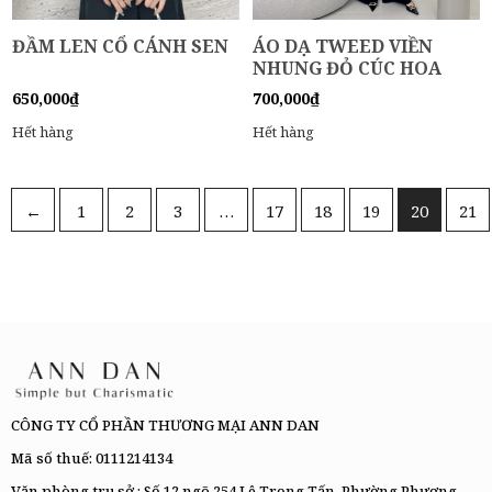
ĐẦM LEN CỔ CÁNH SEN
ÁO DẠ TWEED VIỀN
NHUNG ĐỎ CÚC HOA
650,000
₫
700,000
₫
Hết hàng
Hết hàng
←
1
2
3
…
17
18
19
20
21
CÔNG TY CỔ PHẦN THƯƠNG MẠI ANN DAN
Mã số thuế: 0111214134
Văn phòng trụ sở : Số 12 ngõ 254 Lê Trọng Tấn, Phường Phương