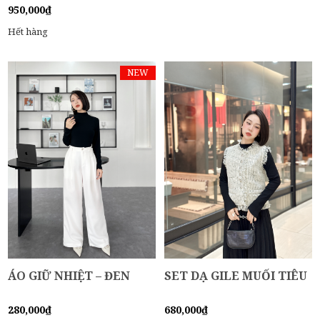
950,000
₫
Hết hàng
NEW
ÁO GIỮ NHIỆT – ĐEN
SET DẠ GILE MUỐI TIÊU
280,000
₫
680,000
₫