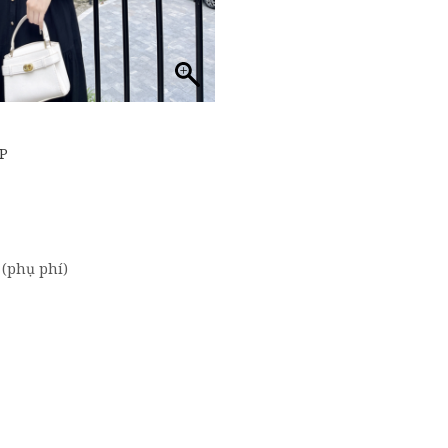
́P
t (phụ phí)