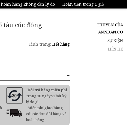
àn hàng không cần lý do
Hoàn tiền trong 1 giờ
ổ tàu cúc đồng
CHUYỆN CỦA
ANNDAN.CO
SỰ KIỆN
Tình trạng:
Hết hàng
LIÊN HỆ
Đổi trả hàng miễn phí
trong 30 ngày vì bất kỳ
lý do gì
iờ
Miễn phí giao hàng
với các đơn đổi hàng và
hoàn hàng