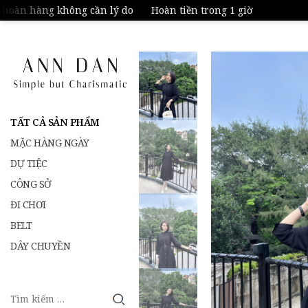
àn hàng không cần lý do
Hoàn tiền trong 1 giờ
TẤT CẢ SẢN PHẨM
MẶC HÀNG NGÀY
DỰ TIỆC
CÔNG SỞ
ĐI CHƠI
BELT
DÂY CHUYỀN
Tìm