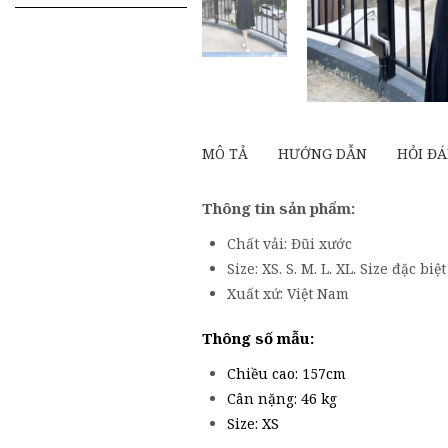
kiếm
cho:
MÔ TẢ
HƯỚNG DẪN
HỎI ĐA
Thông tin sản phẩm:
Chất vải: Đũi xước
Size: XS. S. M. L. XL. Size đặc biệ
Xuất xứ: Việt Nam
Thông số mẫu:
Chiều cao: 157cm
Cân nặng: 46 kg
Size: XS