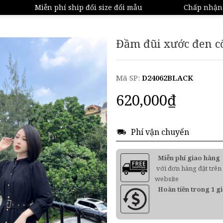
Miễn phí ship đổi size đổi mẫu
Chấp nhận ho
Đầm đũi xước đen c
Mã SP:
D24062BLACK
620,000
₫
Phí vận chuyển
Miễn phí giao hàng
với đơn hàng đặt trên
website
Hoàn tiền trong 1 g