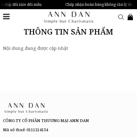
hí ship đổi size đổi mẫu
Chấp nhận hoàn hàng không cần lý do
THÔNG TIN SẢN PHẨM
Nội dung đang được cập nhật
CÔNG TY CỔ PHẦN THƯƠNG MẠI ANN DAN
Mã số thuế: 0111214134