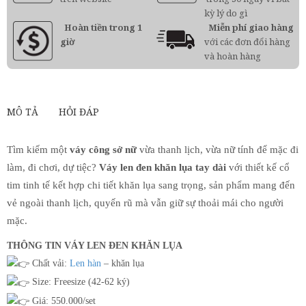
kỳ lý do gì
Hoàn tiền trong 1
Miễn phí giao hàng
giờ
với các đơn đổi hàng
và hoàn hàng
MÔ TẢ
HỎI ĐÁP
Tìm kiếm một
váy công sở nữ
vừa thanh lịch, vừa nữ tính để mặc đi
làm, đi chơi, dự tiệc?
Váy len đen khăn lụa tay dài
với thiết kế cổ
tim tinh tế kết hợp chi tiết khăn lụa sang trọng, sản phẩm mang đến
vẻ ngoài thanh lịch, quyến rũ mà vẫn giữ sự thoải mái cho người
mặc.
THÔNG TIN VÁY LEN ĐEN KHĂN LỤA
Chất vải:
Len hàn
– khăn lụa
Size: Freesize (42-62 ký)
Giá: 550.000/set