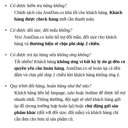
Có được kiểm tra hàng không?
Chính sách của AnnDan.co khá tốt cho khách hàng.
Khách
hàng được check hàng
mới cần thanh toán.
Có được đổi size, đổi mẫu không?
Yes! AnnDan.co luôn hỗ trợ đổi mẫu, đổi size cho khách
hàng và
thương hiệu sẽ chịu phí ship 2 chiều
.
Có được trả lại hàng nếu không ưng không?
Tất nhiên! Khách hàng
không ưng vì bất kỳ lý do gì
đều có
quyền yêu cầu hoàn hàng
. AnnDan.co sẽ hoàn lại cả tiền
đầm và chịu phí ship 2 chiều khi khách hàng không ưng ý.
Quy trình đổi hàng, hoàn hàng như thế nào?
Khách hàng liên hệ fanpage, zalo hoặc hotline để được hỗ trợ
nhanh nhất. Thông thường, đội ngũ sẽ nhờ khách hàng gửi
lại đồ (trong trường hợp hoàn lại) hoặc
chủ động gửi sản
phẩm khác
(đối với đổi size, đổi mẫu) và khách hàng chỉ
cần đưa cho bưu tá sản phẩm cũ.