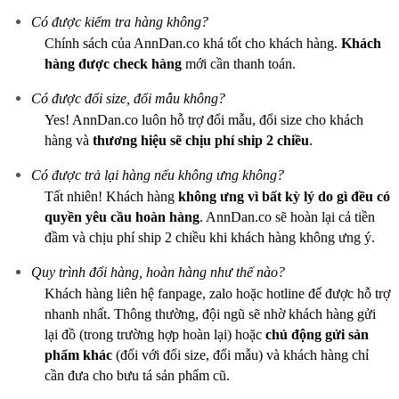
Có được kiểm tra hàng không?
Chính sách của AnnDan.co khá tốt cho khách hàng.
Khách
hàng được check hàng
mới cần thanh toán.
Có được đổi size, đổi mẫu không?
Yes! AnnDan.co luôn hỗ trợ đổi mẫu, đổi size cho khách
hàng và
thương hiệu sẽ chịu phí ship 2 chiều
.
Có được trả lại hàng nếu không ưng không?
Tất nhiên! Khách hàng
không ưng vì bất kỳ lý do gì
đều có
quyền yêu cầu hoàn hàng
. AnnDan.co sẽ hoàn lại cả tiền
đầm và chịu phí ship 2 chiều khi khách hàng không ưng ý.
Quy trình đổi hàng, hoàn hàng như thế nào?
Khách hàng liên hệ fanpage, zalo hoặc hotline để được hỗ trợ
nhanh nhất. Thông thường, đội ngũ sẽ nhờ khách hàng gửi
lại đồ (trong trường hợp hoàn lại) hoặc
chủ động gửi sản
phẩm khác
(đối với đổi size, đổi mẫu) và khách hàng chỉ
cần đưa cho bưu tá sản phẩm cũ.