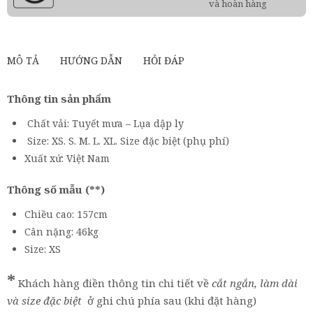
và hoàn hàng
MÔ TẢ
HƯỚNG DẪN
HỎI ĐÁP
Thông tin sản phẩm
Chất vải: Tuyết mưa – Lụa dập ly
Size: XS. S. M. L. XL. Size đặc biệt (phụ phí)
Xuất xứ: Việt Nam
Thông số mẫu (**)
Chiều cao: 157cm
Cân nặng: 46kg
Size: XS
*
Khách hàng điền thông tin chi tiết về
cắt ngắn, làm dài
và size đặc biệt
ở ghi chú phía sau (khi đặt hàng)