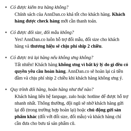
Có được kiểm tra hàng không?
Chính sách của AnnDan.co khá tốt cho khách hàng.
Khách
hàng được check hàng
mới cần thanh toán.
Có được đổi size, đổi mẫu không?
Yes! AnnDan.co luôn hỗ trợ đổi mẫu, đổi size cho khách
hàng và
thương hiệu sẽ chịu phí ship 2 chiều
.
Có được trả lại hàng nếu không ưng không?
Tất nhiên! Khách hàng
không ưng vì bất kỳ lý do gì
đều có
quyền yêu cầu hoàn hàng
. AnnDan.co sẽ hoàn lại cả tiền
đầm và chịu phí ship 2 chiều khi khách hàng không ưng ý.
Quy trình đổi hàng, hoàn hàng như thế nào?
Khách hàng liên hệ fanpage, zalo hoặc hotline để được hỗ trợ
nhanh nhất. Thông thường, đội ngũ sẽ nhờ khách hàng gửi
lại đồ (trong trường hợp hoàn lại) hoặc
chủ động gửi sản
phẩm khác
(đối với đổi size, đổi mẫu) và khách hàng chỉ
cần đưa cho bưu tá sản phẩm cũ.