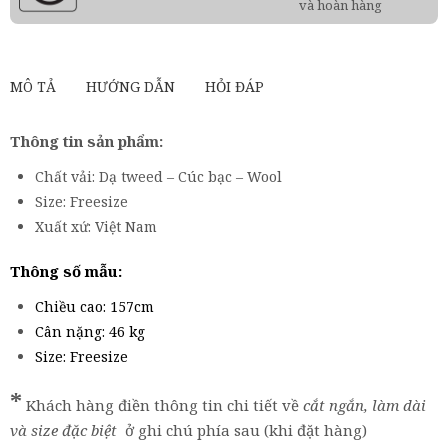
và hoàn hàng
MÔ TẢ
HƯỚNG DẪN
HỎI ĐÁP
Thông tin sản phẩm:
Chất vải: Dạ tweed – Cúc bạc – Wool
Size: Freesize
Xuất xứ: Việt Nam
Thông số mẫu:
Chiều cao: 157cm
Cân nặng: 46 kg
Size: Freesize
*
Khách hàng điền thông tin chi tiết về
cắt ngắn, làm dài
và size đặc biệt
ở ghi chú phía sau (khi đặt hàng)