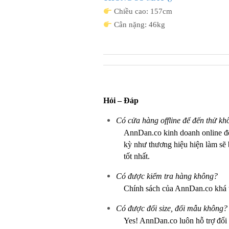
Chiều cao: 157cm
Cân nặng: 46kg
Hỏi – Đáp
Có cửa hàng offline để đến thử kh
AnnDan.co kinh doanh online 
kỳ như thương hiệu hiện làm sẽ b
tốt nhất.
Có được kiểm tra hàng không?
Chính sách của AnnDan.co khá 
Có được đổi size, đổi mẫu không?
Yes! AnnDan.co luôn hỗ trợ đổi