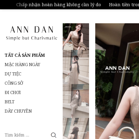
Chấp nhận hoàn hàng không cần lý do
Hoàn tiền trong 
TẤT CẢ SẢN PHẨM
MẶC HÀNG NGÀY
DỰ TIỆC
CÔNG SỞ
ĐI CHƠI
BELT
DÂY CHUYỀN
Tìm