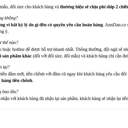
 mẫu, đổi size cho khách hàng và
thương hiệu sẽ chịu phí ship 2 chiề
ưng không?
g vì bất kỳ lý do gì
đều có quyền yêu cầu hoàn hàng
. AnnDan.co s
ng ý.
ư thế nào?
o hoặc hotline để được hỗ trợ nhanh nhất. Thông thường, đội ngũ sẽ nh
i sản phẩm khác
(đối với đổi size, đổi mẫu) và khách hàng chỉ cần đ
 lại?
n tiền đầm mới, tiền chênh với đầm cũ ngay khi khách hàng yêu cầu đ
 hàng tiền chênh
.
g bao lâu?
c nhận với khách hàng đã nhận lại sản phẩm, khách hàng sẽ nhận lại tiề