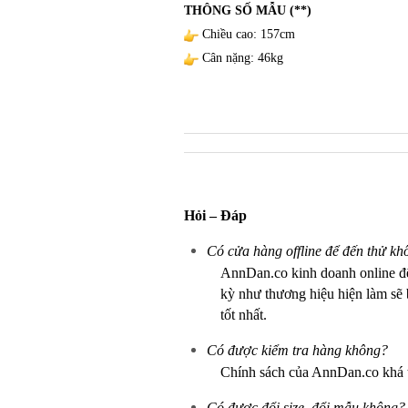
THÔNG SỐ MẪU (**)
Chiều cao: 157cm
Cân nặng: 46kg
Hỏi – Đáp
Có cửa hàng offline để đến thử kh
AnnDan.co kinh doanh online 
kỳ như thương hiệu hiện làm sẽ b
tốt nhất.
Có được kiểm tra hàng không?
Chính sách của AnnDan.co khá 
Có được đổi size, đổi mẫu không?