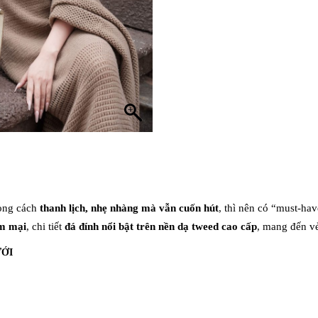
hong cách
thanh lịch, nhẹ nhàng mà vẫn cuốn hút
, thì nên có “must-ha
m mại
, chi tiết
đá đính nổi bật trên nền dạ tweed cao cấp
, mang đến vẻ
ƯỚI