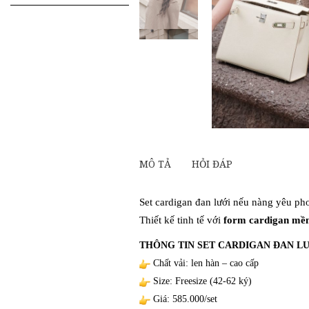
kiếm
cho:
MÔ TẢ
HỎI ĐÁP
Set cardigan đan lưới nếu nàng yêu p
Thiết kế tinh tế với
form cardigan mề
THÔNG TIN SET CARDIGAN ĐAN L
Chất vải:
len hàn
– cao cấp
Size: Freesize (42-62 ký)
Giá: 585.000/set