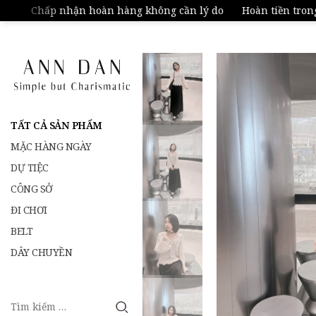
Chấp nhận hoàn hàng không cần lý do
Hoàn tiền trong 1
TẤT CẢ SẢN PHẨM
MẶC HÀNG NGÀY
DỰ TIỆC
CÔNG SỞ
ĐI CHƠI
BELT
DÂY CHUYỀN
Tìm