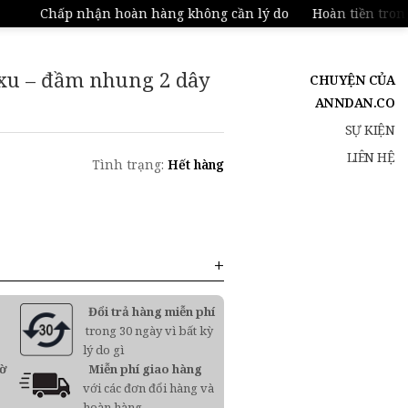
Chấp nhận hoàn hàng không cần lý do
Hoàn tiền trong 1
 xu – đầm nhung 2 dây
CHUYỆN CỦA
ANNDAN.CO
SỰ KIỆN
LIÊN HỆ
Tình trạng:
Hết hàng
Đổi trả hàng miễn phí
trong 30 ngày vì bất kỳ
lý do gì
iờ
Miễn phí giao hàng
với các đơn đổi hàng và
hoàn hàng