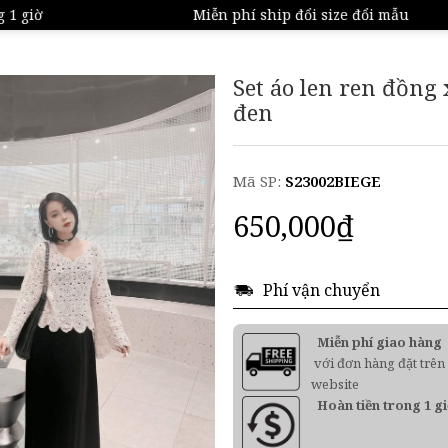
 giờ
Miễn phí ship đổi size đổi mẫu
Set áo len ren đồng
đen
Mã SP:
S23002BIEGE
650,000
₫
Phí vận chuyển
Miễn phí giao hàng
với đơn hàng đặt trên
website
Hoàn tiền trong 1 g