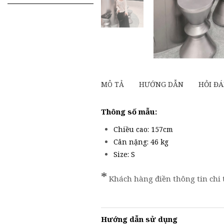
kiếm
cho:
MÔ TẢ
HƯỚNG DẪN
HỎI ĐA
Thông số mẫu:
Chiều cao: 157cm
Cân nặng: 46 kg
Size: S
*
Khách hàng điền thông tin chi 
Hướng dẫn sử dụng