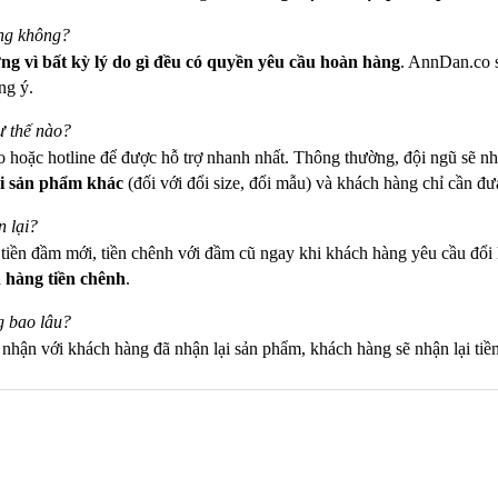
ưng không?
g vì bất kỳ lý do gì
đều có quyền yêu cầu hoàn hàng
. AnnDan.co s
ng ý.
ư thế nào?
o hoặc hotline để được hỗ trợ nhanh nhất. Thông thường, đội ngũ sẽ nh
i sản phẩm khác
(đối với đổi size, đổi mẫu) và khách hàng chỉ cần đ
 lại?
n tiền đầm mới, tiền chênh với đầm cũ ngay khi khách hàng yêu cầu đ
 hàng tiền chênh
.
g bao lâu?
c nhận với khách hàng đã nhận lại sản phẩm, khách hàng sẽ nhận lại tiề