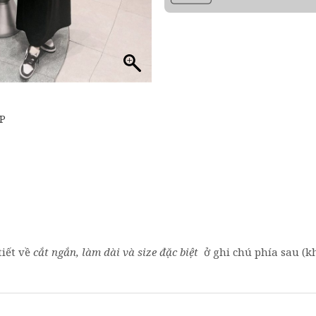
́P
tiết về
cắt ngắn, làm dài và size đặc biệt
ở ghi chú phía sau (kh