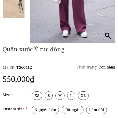
Quần xước Ý cúc đồng
Mã SP:
T260412
Tình trạng:
Còn hàng
550,000
₫
Size
XS
S
M
L
XL
Custom size
Nguyên bản
Cắt ngắn
Làm dài