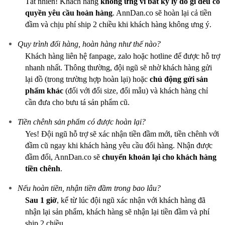
Tất nhiên! Khách hàng
không ưng vì bất kỳ lý do gì
đều có
quyền yêu cầu hoàn hàng
. AnnDan.co sẽ hoàn lại cả tiền
đầm và chịu phí ship 2 chiều khi khách hàng không ưng ý.
Quy trình đổi hàng, hoàn hàng như thế nào?
Khách hàng liên hệ fanpage, zalo hoặc hotline để được hỗ trợ
nhanh nhất. Thông thường, đội ngũ sẽ nhờ khách hàng gửi
lại đồ (trong trường hợp hoàn lại) hoặc
chủ động gửi sản
phẩm khác
(đối với đổi size, đổi mẫu) và khách hàng chỉ
cần đưa cho bưu tá sản phẩm cũ.
Tiền chênh sản phẩm có được hoàn lại?
Yes! Đội ngũ hỗ trợ sẽ xác nhận tiền đầm mới, tiền chênh với
đầm cũ ngay khi khách hàng yêu cầu đổi hàng. Nhận được
đầm đổi, AnnDan.co sẽ
chuyển khoản lại cho khách hàng
tiền chênh
.
Nếu hoàn tiền, nhận tiền đầm trong bao lâu?
Sau 1 giờ
, kể từ lúc đội ngũ xác nhận với khách hàng đã
nhận lại sản phẩm, khách hàng sẽ nhận lại tiền đầm và phí
ship 2 chiều.