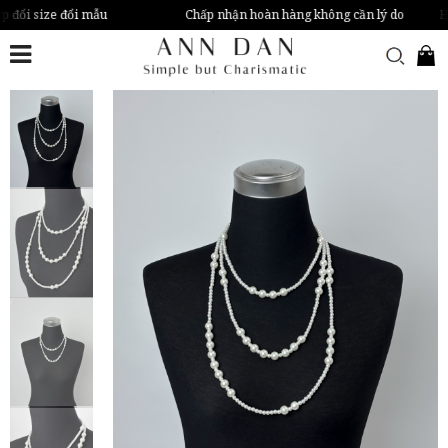
p đổi size đổi mẫu
Chấp nhận hoàn hàng không cần lý do
Ho