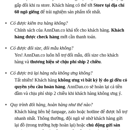
gấp đôi khi ra store. Khách hàng có thể tới
Store tại địa chỉ
60 ngõ giếng
để trải nghiệm sản phẩm tốt nhất.
Có được kiểm tra hàng không?
Chính sách của AnnDan.co khá tốt cho khách hàng.
Khách
hàng được check hàng
mới cần thanh toán.
Có được đổi size, đổi mẫu không?
Yes! AnnDan.co luôn hỗ trợ đổi mẫu, đổi size cho khách
hàng và
thương hiệu sẽ chịu phí ship 2 chiều
.
Có được trả lại hàng nếu không ưng không?
Tất nhiên! Khách hàng
không ưng vì bất kỳ lý do gì
đều có
quyền yêu cầu hoàn hàng
. AnnDan.co sẽ hoàn lại cả tiền
đầm và chịu phí ship 2 chiều khi khách hàng không ưng ý.
Quy trình đổi hàng, hoàn hàng như thế nào?
Khách hàng liên hệ fanpage, zalo hoặc hotline để được hỗ trợ
nhanh nhất. Thông thường, đội ngũ sẽ nhờ khách hàng gửi
lại đồ (trong trường hợp hoàn lại) hoặc
chủ động gửi sản