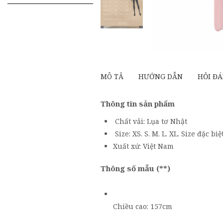
kiếm
cho:
MÔ TẢ
HƯỚNG DẪN
HỎI ĐA
Thông tin sản phẩm
Chất vải: Lụa tơ Nhật
Size: XS. S. M. L. XL. Size đặc bi
Xuất xứ: Việt Nam
Thông số mẫu (**)
Chiều cao: 157cm