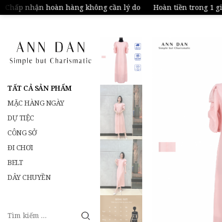
Chấp nhận hoàn hàng không cần lý do
Hoàn tiền trong 1 giờ
TẤT CẢ SẢN PHẨM
MẶC HÀNG NGÀY
DỰ TIỆC
CÔNG SỞ
ĐI CHƠI
BELT
DÂY CHUYỀN
Tìm