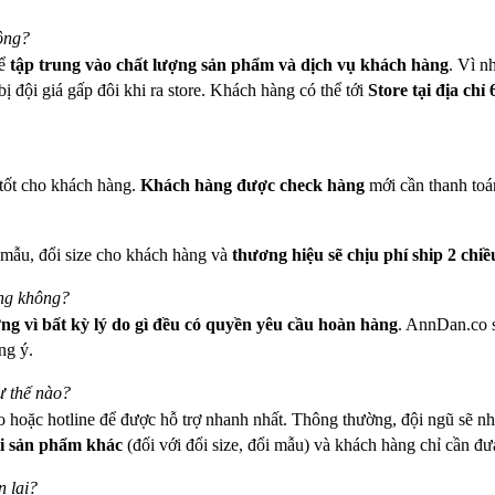
ông?
để
tập trung vào chất lượng sản phẩm và dịch vụ khách hàng
. Vì n
ị đội giá gấp đôi khi ra store. Khách hàng có thể tới
Store tại địa chỉ
tốt cho khách hàng.
Khách hàng được check hàng
mới cần thanh toá
 mẫu, đổi size cho khách hàng và
thương hiệu sẽ chịu phí ship 2 chiề
ưng không?
g vì bất kỳ lý do gì
đều có quyền yêu cầu hoàn hàng
. AnnDan.co s
ng ý.
ư thế nào?
o hoặc hotline để được hỗ trợ nhanh nhất. Thông thường, đội ngũ sẽ nh
i sản phẩm khác
(đối với đổi size, đổi mẫu) và khách hàng chỉ cần đ
 lại?