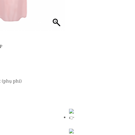
́P
ệt (phụ phí)