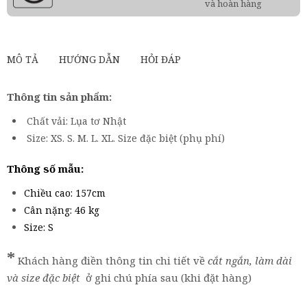
và hoàn hàng
MÔ TẢ
HƯỚNG DẪN
HỎI ĐÁP
Thông tin sản phẩm:
Chất vải: Lụa tơ Nhật
Size: XS. S. M. L. XL. Size đặc biệt (phụ phí)
Thông số mẫu:
Chiều cao: 157cm
Cân nặng: 46 kg
Size: S
*
Khách hàng điền thông tin chi tiết về
cắt ngắn, làm dài
và size đặc biệt
ở ghi chú phía sau (khi đặt hàng)