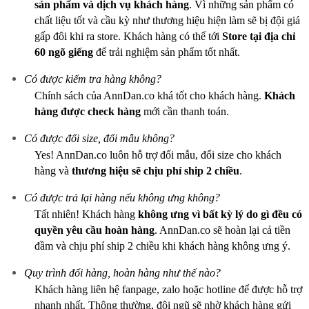
sản phẩm và dịch vụ khách hàng
. Vì những sản phẩm có
chất liệu tốt và cầu kỳ như thương hiệu hiện làm sẽ bị đội giá
gấp đôi khi ra store. Khách hàng có thể tới
Store tại địa chỉ
60 ngõ giếng
để trải nghiệm sản phẩm tốt nhất.
Có được kiểm tra hàng không?
Chính sách của AnnDan.co khá tốt cho khách hàng.
Khách
hàng được check hàng
mới cần thanh toán.
Có được đổi size, đổi mẫu không?
Yes! AnnDan.co luôn hỗ trợ đổi mẫu, đổi size cho khách
hàng và
thương hiệu sẽ chịu phí ship 2 chiều
.
Có được trả lại hàng nếu không ưng không?
Tất nhiên! Khách hàng
không ưng vì bất kỳ lý do gì
đều có
quyền yêu cầu hoàn hàng
. AnnDan.co sẽ hoàn lại cả tiền
đầm và chịu phí ship 2 chiều khi khách hàng không ưng ý.
Quy trình đổi hàng, hoàn hàng như thế nào?
Khách hàng liên hệ fanpage, zalo hoặc hotline để được hỗ trợ
nhanh nhất. Thông thường, đội ngũ sẽ nhờ khách hàng gửi