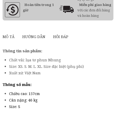
Hoàn tiền trong 1
Miễn phí giao hàng
giờ
với các đơn đổi hàng
và hoàn hàng
MÔ TẢ
HƯỚNG DẪN
HỎI ĐÁP
Thông tin sản phẩm:
Chất vải: lụa tơ phun Nhung
Size: XS. S. M. L. XL. Size đặc biệt (phụ phí)
Xuất xứ: Việt Nam
Thông số mẫu:
Chiều cao: 157cm
Cân nặng: 46 kg
Size: S