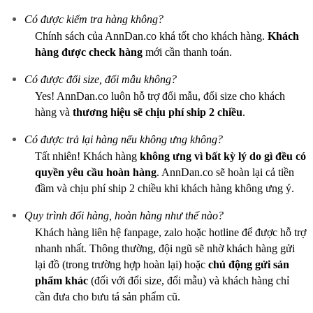
Có được kiểm tra hàng không?
Chính sách của AnnDan.co khá tốt cho khách hàng.
Khách
hàng được check hàng
mới cần thanh toán.
Có được đổi size, đổi mẫu không?
Yes! AnnDan.co luôn hỗ trợ đổi mẫu, đổi size cho khách
hàng và
thương hiệu sẽ chịu phí ship 2 chiều
.
Có được trả lại hàng nếu không ưng không?
Tất nhiên! Khách hàng
không ưng vì bất kỳ lý do gì
đều có
quyền yêu cầu hoàn hàng
. AnnDan.co sẽ hoàn lại cả tiền
đầm và chịu phí ship 2 chiều khi khách hàng không ưng ý.
Quy trình đổi hàng, hoàn hàng như thế nào?
Khách hàng liên hệ fanpage, zalo hoặc hotline để được hỗ trợ
nhanh nhất. Thông thường, đội ngũ sẽ nhờ khách hàng gửi
lại đồ (trong trường hợp hoàn lại) hoặc
chủ động gửi sản
phẩm khác
(đối với đổi size, đổi mẫu) và khách hàng chỉ
cần đưa cho bưu tá sản phẩm cũ.