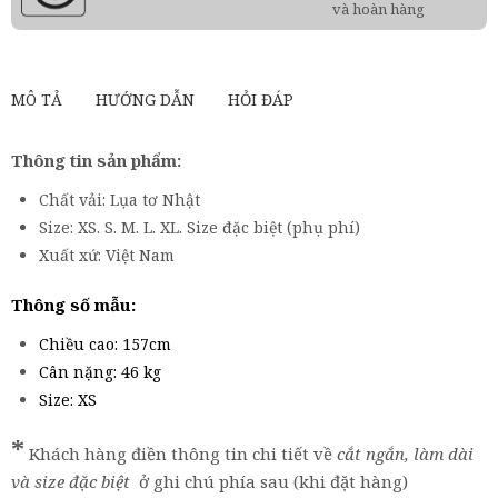
và hoàn hàng
MÔ TẢ
HƯỚNG DẪN
HỎI ĐÁP
Thông tin sản phẩm:
Chất vải: Lụa tơ Nhật
Size: XS. S. M. L. XL. Size đặc biệt (phụ phí)
Xuất xứ: Việt Nam
Thông số mẫu:
Chiều cao: 157cm
Cân nặng: 46 kg
Size: XS
*
Khách hàng điền thông tin chi tiết về
cắt ngắn, làm dài
và size đặc biệt
ở ghi chú phía sau (khi đặt hàng)