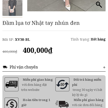
Đầm lụa tơ Nhật tay nhún đen
Mã SP:
XV38-BL
Tình trạng:
Hết hàng
Giá
Giá
400,000
₫
460,000
₫
gốc
hiện
là:
tại
460,000₫.
là:
Phí vận chuyển
400,000₫.
Miễn phí giao hàng
Đổi trả hàng miễn
với đơn hàng đặt
phí
trên website
trong 30 ngày vì bất
kỳ lý do gì
Hoàn tiền trong 1
Miễn phí giao hàng
giờ
với các đơn đổi hàng