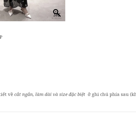
́P
tiết về
cắt ngắn, làm dài và size đặc biệt
ở ghi chú phía sau (kh