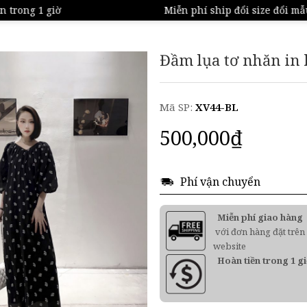
trong 1 giờ
Miễn phí ship đổi size đổi mẫu
Đầm lụa tơ nhăn in 
Mã SP:
XV44-BL
500,000
₫
Phí vận chuyển
Miễn phí giao hàng
với đơn hàng đặt trên
website
Hoàn tiền trong 1 g