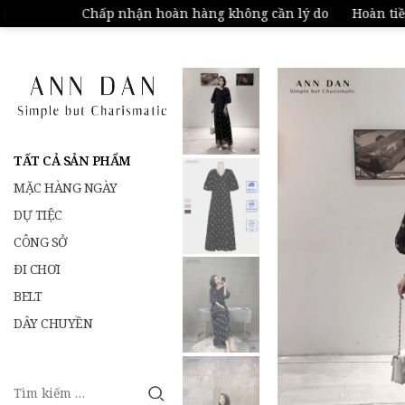
Chấp nhận hoàn hàng không cần lý do
Hoàn tiền 
TẤT CẢ SẢN PHẨM
MẶC HÀNG NGÀY
DỰ TIỆC
CÔNG SỞ
ĐI CHƠI
BELT
DÂY CHUYỀN
Tìm