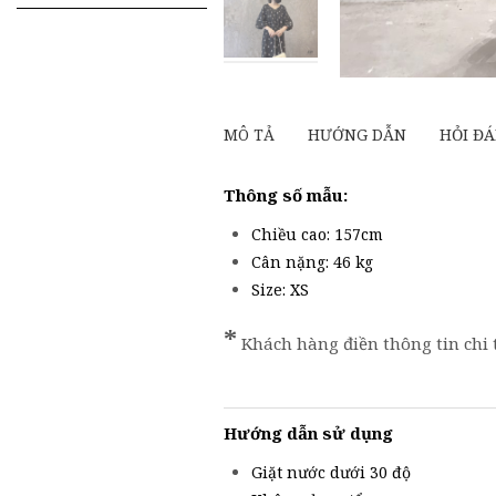
kiếm
cho:
MÔ TẢ
HƯỚNG DẪN
HỎI ĐA
Thông số mẫu:
Chiều cao: 157cm
Cân nặng: 46 kg
Size: XS
*
Khách hàng điền thông tin chi 
Hướng dẫn sử dụng
Giặt nước dưới 30 độ