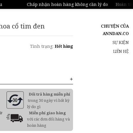
Chấp nhận hoàn hàng không cần lý do
Hoàn tiền 
hoa cổ tim đen
CHUYỆN CỦA
ANNDAN.CO
SỰ KIỆN
Tình trạng:
Hết hàng
LIÊN HỆ
Đổi trả hàng miễn phí
trong 30 ngày vì bất kỳ
lý do gì
iờ
Miễn phí giao hàng
với các đơn đổi hàng và
hoàn hàng