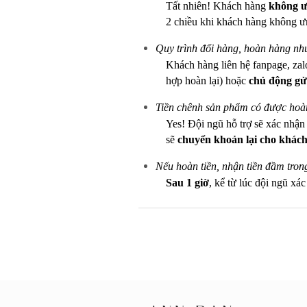
Tất nhiên! Khách hàng
không ưn
2 chiều khi khách hàng không ư
Quy trình đổi hàng, hoàn hàng nh
Khách hàng liên hệ fanpage, zal
hợp hoàn lại) hoặc
chủ động gử
Tiền chênh sản phẩm có được hoàn
Yes! Đội ngũ hỗ trợ sẽ xác nhậ
sẽ
chuyển khoản lại cho khách
Nếu hoàn tiền, nhận tiền đầm tron
Sau 1 giờ
, kể từ lúc đội ngũ xá