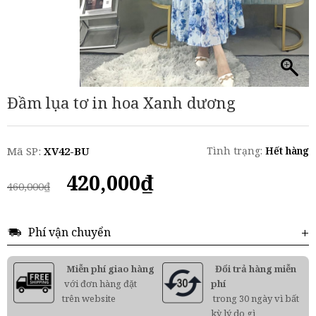
Đầm lụa tơ in hoa Xanh dương
Mã SP:
XV42-BU
Tình trạng:
Hết hàng
Giá
Giá
420,000
₫
460,000
₫
gốc
hiện
là:
tại
460,000₫.
là:
Phí vận chuyển
420,000₫.
Miễn phí giao hàng
Đổi trả hàng miễn
với đơn hàng đặt
phí
trên website
trong 30 ngày vì bất
kỳ lý do gì