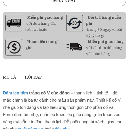
MUA NGAY
Miễn phí giao hàng
Đổi trả hàng miễn
với đơn hàng đặt
phí
trên website
trong 30 ngày vì bất
kỳ lý do gì
Hoàn tiền trong 1
Miễn phí giao hàng
giờ
với các đơn đổi hàng
và hoàn hàng
MÔ TẢ
HỎI ĐÁP
Đầm len tăm
trắng cổ V cúc đồng –
thanh lịch – tinh tế – dễ
mặc chính là ba từ dành cho mẫu sản phẩm này. Thiết kế cổ V
nhẹ giúp tôn dáng và tạo hiệu ứng thon gọn cho phần cổ vai.
Form đầm ôm nhẹ, nhấn eo khéo léo giúp nàng tự tin khoe vóc
dáng mà vẫn kín đáo, thanh lịch.Dễ phối cùng túi xách, giày cao
gót cho
outfit công sở
hoặc
tiệc nhẹ
.