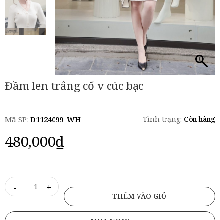
Đầm len trắng cổ v cúc bạc
Mã SP:
D1124099_WH
Tình trạng:
Còn hàng
480,000
₫
-
+
THÊM VÀO GIỎ