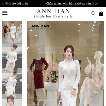
hip đổi size đổi mẫu
Chấp nhận hoàn hàng không cần lý do