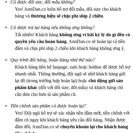
Có được đổi size, đổi mẫu không?
Yes! AnnDan.co luôn hỗ trợ đổi mẫu, đổi size cho khách
hàng và
thương hiệu sẽ chịu phí ship 2 chiều
.
Có được trả lại hàng nếu không ưng không?
Tất nhiên! Khách hàng
không ưng vì bất kỳ lý do gì
đều có
quyền yêu cầu hoàn hàng
. AnnDan.co sẽ hoàn lại cả tiền
đầm và chịu phí ship 2 chiều khi khách hàng không ưng ý.
Quy trình đổi hàng, hoàn hàng như thế nào?
Khách hàng liên hệ fanpage, zalo hoặc hotline để được hỗ trợ
nhanh nhất. Thông thường, đội ngũ sẽ nhờ khách hàng gửi
lại đồ (trong trường hợp hoàn lại) hoặc
chủ động gửi sản
phẩm khác
(đối với đổi size, đổi mẫu) và khách hàng chỉ
cần đưa cho bưu tá sản phẩm cũ.
Tiền chênh sản phẩm có được hoàn lại?
Yes! Đội ngũ hỗ trợ sẽ xác nhận tiền đầm mới, tiền chênh với
đầm cũ ngay khi khách hàng yêu cầu đổi hàng. Nhận được
đầm đổi, AnnDan.co sẽ
chuyển khoản lại cho khách hàng