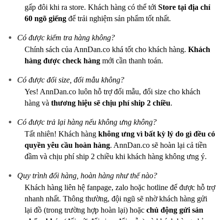
gấp đôi khi ra store. Khách hàng có thể tới
Store tại địa chỉ
60 ngõ giếng
để trải nghiệm sản phẩm tốt nhất.
Có được kiểm tra hàng không?
Chính sách của AnnDan.co khá tốt cho khách hàng.
Khách
hàng được check hàng
mới cần thanh toán.
Có được đổi size, đổi mẫu không?
Yes! AnnDan.co luôn hỗ trợ đổi mẫu, đổi size cho khách
hàng và
thương hiệu sẽ chịu phí ship 2 chiều
.
Có được trả lại hàng nếu không ưng không?
Tất nhiên! Khách hàng
không ưng vì bất kỳ lý do gì
đều có
quyền yêu cầu hoàn hàng
. AnnDan.co sẽ hoàn lại cả tiền
đầm và chịu phí ship 2 chiều khi khách hàng không ưng ý.
Quy trình đổi hàng, hoàn hàng như thế nào?
Khách hàng liên hệ fanpage, zalo hoặc hotline để được hỗ trợ
nhanh nhất. Thông thường, đội ngũ sẽ nhờ khách hàng gửi
lại đồ (trong trường hợp hoàn lại) hoặc
chủ động gửi sản