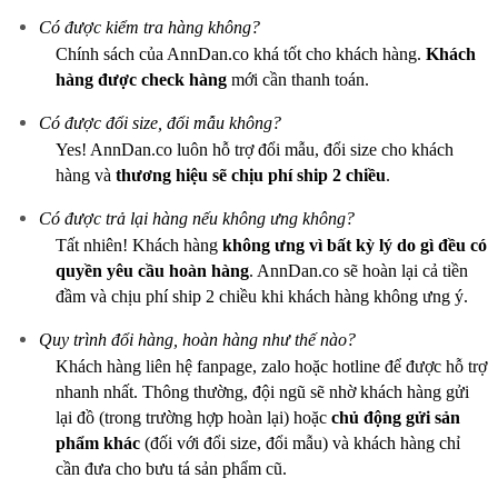
Có được kiểm tra hàng không?
Chính sách của AnnDan.co khá tốt cho khách hàng.
Khách
hàng được check hàng
mới cần thanh toán.
Có được đổi size, đổi mẫu không?
Yes! AnnDan.co luôn hỗ trợ đổi mẫu, đổi size cho khách
hàng và
thương hiệu sẽ chịu phí ship 2 chiều
.
Có được trả lại hàng nếu không ưng không?
Tất nhiên! Khách hàng
không ưng vì bất kỳ lý do gì
đều có
quyền yêu cầu hoàn hàng
. AnnDan.co sẽ hoàn lại cả tiền
đầm và chịu phí ship 2 chiều khi khách hàng không ưng ý.
Quy trình đổi hàng, hoàn hàng như thế nào?
Khách hàng liên hệ fanpage, zalo hoặc hotline để được hỗ trợ
nhanh nhất. Thông thường, đội ngũ sẽ nhờ khách hàng gửi
lại đồ (trong trường hợp hoàn lại) hoặc
chủ động gửi sản
phẩm khác
(đối với đổi size, đổi mẫu) và khách hàng chỉ
cần đưa cho bưu tá sản phẩm cũ.