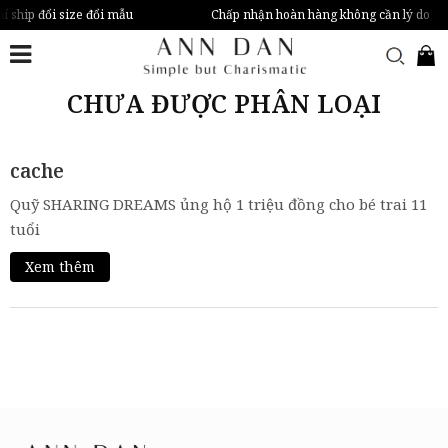
í ship đổi size đổi mẫu
Chấp nhận hoàn hàng không cần lý do
CHƯA ĐƯỢC PHÂN LOẠI
cache
Quỹ SHARING DREAMS ủng hộ 1 triệu đồng cho bé trai 11
tuổi
Xem thêm